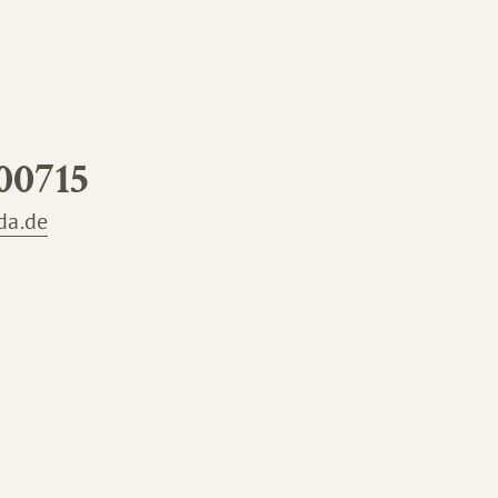
00715
da.de